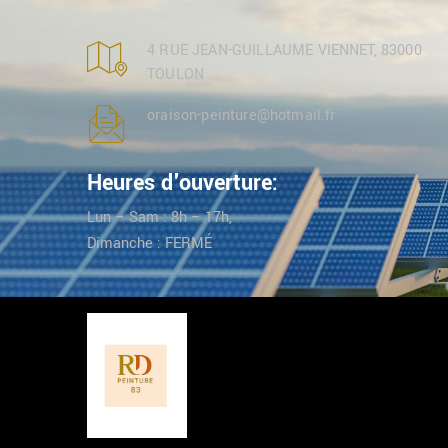
4 RUE JEAN-GUILLAUME VIENNET, 83000
TOULON
oraison-peinture@hotmail.fr
Heures d'ouverture:
Lun – Sam : 8h – 17h,
Dimanche : FERMÉ