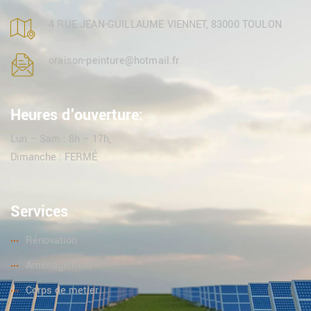
4 RUE JEAN-GUILLAUME VIENNET, 83000 TOULON
oraison-peinture@hotmail.fr
Heures d'ouverture:
Lun – Sam : 8h – 17h,
Dimanche : FERMÉ
Services
Rénovation
Aménagement
Corps de metier