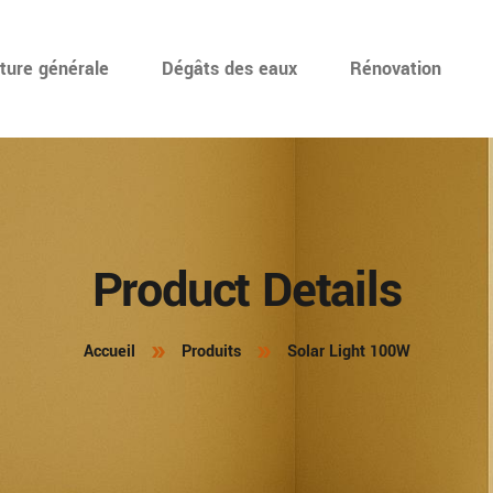
ture générale
Dégâts des eaux
Rénovation
Product Details
Accueil
Produits
Solar Light 100W