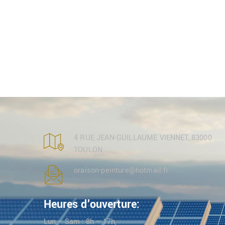
4 RUE JEAN-GUILLAUME VIENNET, 83000
TOULON
oraison-peinture@hotmail.fr
Heures d'ouverture:
Lun – Sam : 8h – 17h,